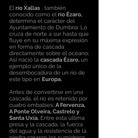
El
río Xallas
, también
conocido como el
río Ézaro,
determina el carácter del
Ayuntamiento de Dumbría. Lo
cruza de norte a sur hasta que
fluye en su máxima expresión
en forma de cascada
directamente sobre el océano;
Así nació la
cascada Ézaro,
un
ejemplo único de la
desembocadura de un río de
este tipo en
Europa.
Antes de convertirse en una
cascada, el río es retenido por
cuatro embalses:
A Fervenza,
A Ponte Olveira, Castrelo y
Santa Uxía.
Entre esta última
presa y la cascada, la fuerza
del agua y la resistencia de la
piedra crearon los sumideros