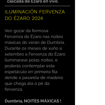
cascada de Ézaro en vivo.
ILUMINACIÓN FERVENZA
DO ÉZARO 2024
Ven gozar da fermosa
Fervenza do Ézaro nas noites
máxicas do verán de Dumbría.
Durante os meses de xuño a
setembro a Fervenza do Ézaro
iluminarase polas noites, e
poderás contemplar este
espetáculo en primeira fila
dende a pasarela de madeira
que chega ata o pé da
fervenza.
Dumbría, NOITES MÁXICAS !