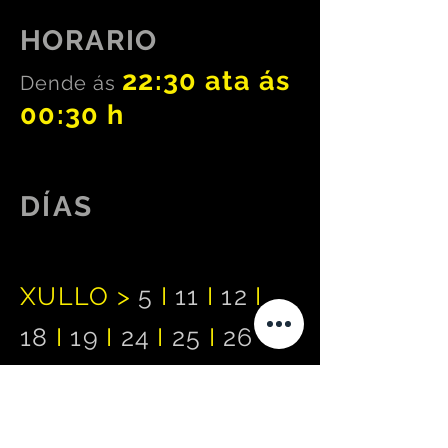
HORARIO
22:30 ata ás
Dende ás
00:30 h
DÍAS
XULLO >
5
I
11
I
12
I
18
I
19
I
24
I
2
5
I
26
AGOSTO >
1
I
2
I
8
I
9
I