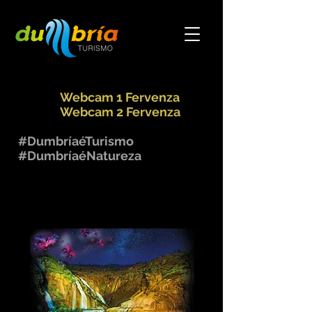
Webcam 1 Fervenza
Webcam 2 Fervenza
#DumbríaéTurismo
#DumbríaéNatureza