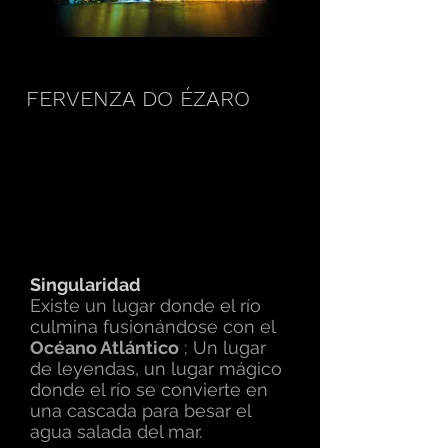
FERVENZA DO ÉZARO
Singularidad
Existe un lugar donde el río
culmina fusionándose con el
Océano Atlántico
; Un lugar
de leyendas, un lugar mágico
donde el río se convierte en
una cascada para besar el
agua salada del mar.