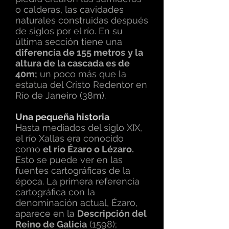
o calderas, las cavidades
naturales construidas después
de siglos por el río. En su
última sección tiene una
diferencia de 155 metros
y la
altura de la cascada es de
40m;
un poco más que la
estatua del Cristo Redentor en
Río de Janeiro (38m).
Una pequeña historia
Hasta mediados del siglo XIX,
el río Xallas era conocido
como
el río Ézaro o Lézaro.
Esto se puede ver en las
fuentes cartográficas de la
época. La primera referencia
cartográfica con la
denominación actual, Ézaro,
aparece en la
Descripción del
Reino de Galicia
(1598);