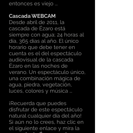
entonces es viejo ...
Cascada WEBCAM
Desde abril de 2011, la
cascada de Ézaro está
siempre con agua; 24 horas al
día, 365 días al año. El único
horario que debe tener en
cuenta es el del espectáculo
audiovisual de la cascada
Ézaro en las noches de
verano. Un espectáculo único,
una combinación mágica de
agua, piedra, vegetación,
luces, colores y música ...
¡Recuerda que puedes
disfrutar de este espectáculo
natural cualquier día del año!
Si aún no lo crees, haz clic en
el siguiente enlace y mira la