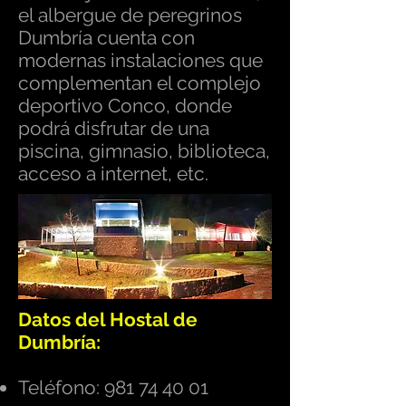
el albergue de peregrinos
Dumbría cuenta con
modernas instalaciones que
complementan el complejo
deportivo Conco, donde
podrá disfrutar de una
piscina, gimnasio, biblioteca,
acceso a internet, etc.
Datos del Hostal de
Dumbría:
Teléfono:
981 74 40 01