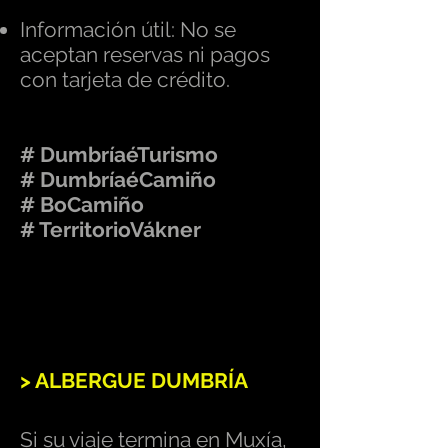
Información útil: No se
aceptan reservas ni pagos
con tarjeta de crédito.
# DumbríaéTurismo
# DumbríaéCamiño
# BoCamiño
# TerritorioVákner
> ALBERGUE DUMBRÍA
Si su viaje termina en Muxía,