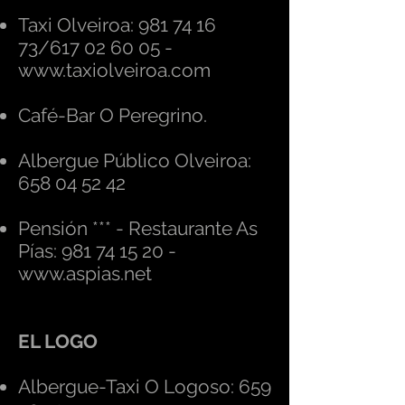
Taxi Olveiroa:
981 74 16
73
/617 02 60 05 -
www.taxiolveiroa.com
Café-Bar O Peregrino.
Albergue Público Olveiroa:
658 04 52 42
Pensión *** - Restaurante As
Pías:
981 74 15 20
-
www.aspias.net
EL LOGO
Albergue-Taxi O Logoso:
659