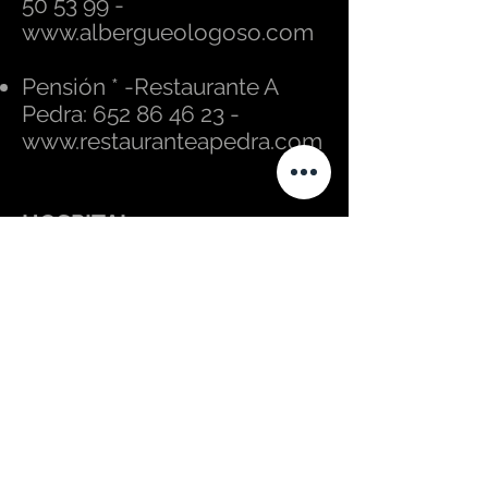
50 53 99
-
www.albergueologoso.com
Pensión * -Restaurante A
Pedra:
652 86 46 23
-
www.restauranteapedra.com
HOSPITAL
Albergue-Bar O Casteliño:
981 74 73 87
DUMBRÍA
Albergue Público Dumbría:
981 74 40 01