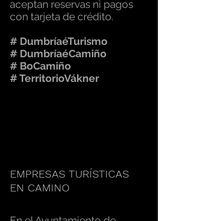
aceptan reservas ni pagos
con tarjeta de crédito.
# DumbríaéTurismo
# DumbríaéCamiño
# BoCamiño
# TerritorioVákner
+ info. Oficina de Turismo
662 346 927
EMPRESAS TURÍSTICAS
EN CAMINO
En el Ayuntamiento de